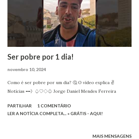
s
Ser pobre por 1 dia!
novembro 10, 2024
Como é ser pobre por um dia? 🤔 O vídeo explica ✌️
Notícias ▪︎▪︎▪︎》♤♡◇♧ Jorge Daniel Mendes Ferreira
PARTILHAR
1 COMENTÁRIO
LER A NOTÍCIA COMPLETA... » GRÁTIS - AQUI!
MAIS MENSAGENS