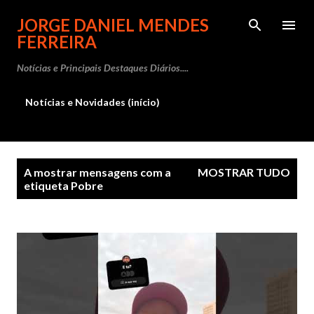
Avançar para o conteúdo principal
JORGE DANIEL MENDES
FERREIRA
Notícias e Principais Destaques Diários....
Notícias e Novidades (início)
M
A mostrar mensagens com a
MOSTRAR TUDO
e
etiqueta
Pobre
n
s
a
g
e
n