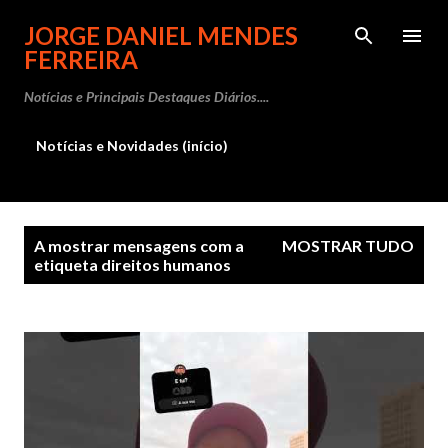
Avançar para o conteúdo principal
JORGE DANIEL MENDES
FERREIRA
Notícias e Principais Destaques Diários....
Notícias e Novidades (início)
M
A mostrar mensagens com a
MOSTRAR TUDO
e
etiqueta
direitos humanos
n
s
a
g
e
n