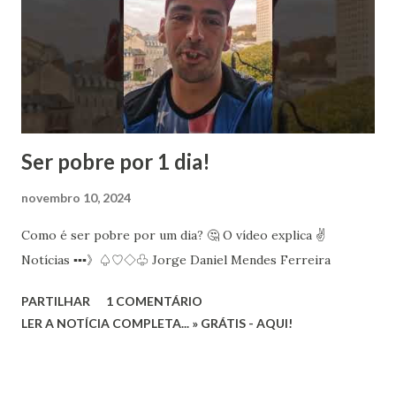
s
Ser pobre por 1 dia!
novembro 10, 2024
Como é ser pobre por um dia? 🤔 O vídeo explica ✌️
Notícias ▪︎▪︎▪︎》♤♡◇♧ Jorge Daniel Mendes Ferreira
PARTILHAR
1 COMENTÁRIO
LER A NOTÍCIA COMPLETA... » GRÁTIS - AQUI!