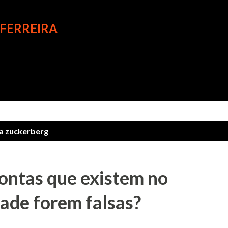
Avançar para o conteúdo principal
 FERREIRA
ta
zuckerberg
contas que existem no
ade forem falsas?