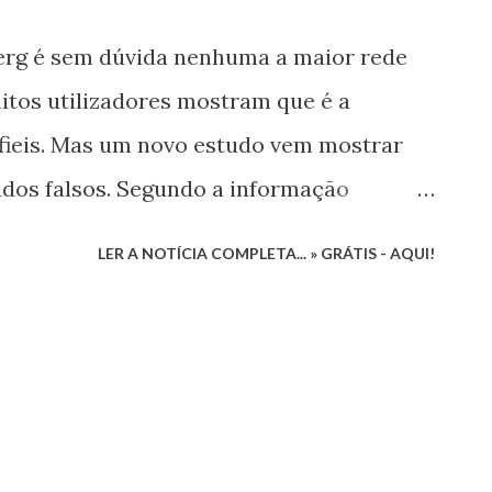
rg é sem dúvida nenhuma a maior rede
uitos utilizadores mostram que é a
 fieis. Mas um novo estudo vem mostrar
dos falsos. Segundo a informação
 que existem no Facebook são falsas. Os
LER A NOTÍCIA COMPLETA... » GRÁTIS - AQUI!
divulgado mostram que conta já com já 2,2
O crescimento tem abrandado, mas ainda
 se podem gabar de ter. Aaron Greenspan
rede social de Mark Zuckerberg Mas um
do revela que estes dados podem ser