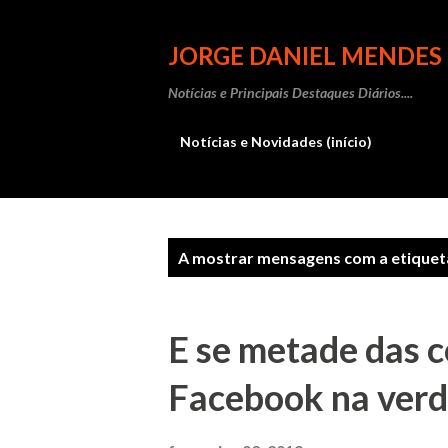
JORGE DANIEL MENDES
Notícias e Principais Destaques Diários....
Notícias e Novidades (início)
M
A mostrar mensagens com a etique
e
n
E se metade das 
s
Facebook na verd
a
g