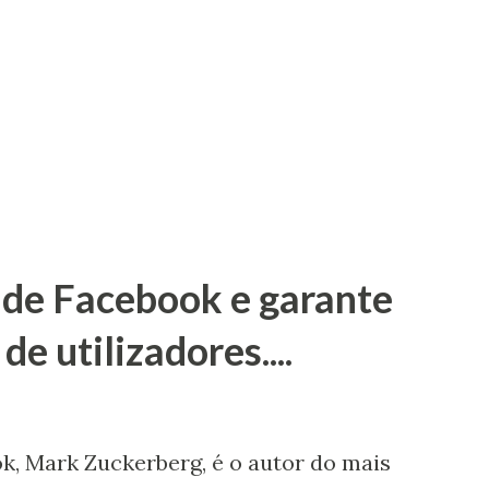
rado, 50% das contas do Facebook são
a empresa sabe disto e que usa estes
idores interessados. Este relatório surge
olega de Mark Zuckerberg. Curiosamente
 termo Facebook, tendo em 2009 chegado a
de Facebook e garante
e utilizadores....
, Mark Zuckerberg, é o autor do mais