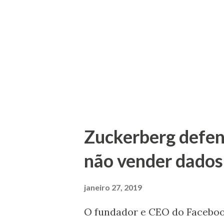
falsos. Segundo o que é most
falsas. É ainda mostrado que 
valores para manter os invest
de Aaron Greenspan, um ex c
este foi um dos criadores do
a...
Zuckerberg defen
não vender dados d
janeiro 27, 2019
O fundador e CEO do Facebook