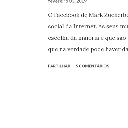
fevereiro 03, 2019
e
O Facebook de Mark Zuckerbe
n
social da Internet. As seus m
s
escolha da maioria e que são
que na verdade pode haver da
existente, metade das contas
PARTILHAR
5 COMENTÁRIOS
dados que a rede social tem 
mil milhões de utilizadores.
assim é um valor que poucos
quer mostrar a realidade da 
estudo recentemente divulga